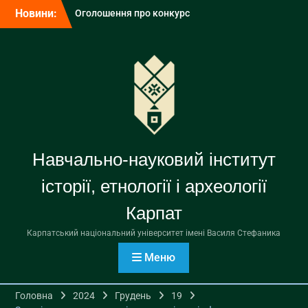
ректора Карпатського
Перейти
Новини:
національного
до
університету імені Василя
вмісту
Стефаника
Здійснюємо експертизу
шкільних модельних
навчальних програм
Відбувся прес-брифінг
голови Наглядової ради
університету
Навчально-науковий інститут
історії, етнології і археології
Карпат
Карпатський національний університет імені Василя Стефаника
Меню
Головна
2024
Грудень
19