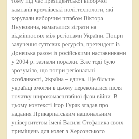
тому під час президентської виборчої
кампанії кремлівські політтехнологи, які
керували виборчим штабом Віктора
Януковича, намагалися зіграти на
відмінностях між регіонами України. Попри
залучення суттєвих ресурсів, претендент із
Донецька разом із російськими наставниками
у 2004 р. зазнали поразки. Вже тоді було
зрозуміло, що попри регіональні
особливості, Україна – єдина. Ще більше
українці змогли в цьому переконатися після
початку широкомасштабної фази війни. В
цьому контексті Ігор Гурак згадав про
надання Прикарпатським національним
університетом імені Василя Стефаника своїх
приміщень для колег з Херсонського