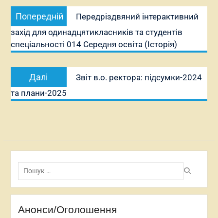
Навігація
Попередній
Попередній
Передріздвяний інтерактивний
записів
запис:
захід для одинадцятикласників та студентів
спеціальності 014 Середня освіта (Історія)
Наступний
Далі
Звіт в.о. ректора: підсумки-2024
запис:
та плани-2025
Пошук:
Анонси/Оголошення